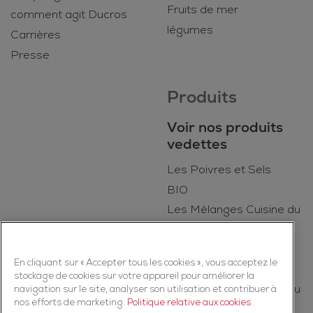
Fruits de mer
comment agit Ducros
légumes
Carrières
Presse
Produits
Voir nos produits
vedettes
Les Poivres et Sels
BIO
Les Mélanges Cuisine du
Quotidien
Kruiden
En cliquant sur « Accepter tous les cookies », vous acceptez le
Les Épices
stockage de cookies sur votre appareil pour améliorer la
Les Mélanges Cuisine du
navigation sur le site, analyser son utilisation et contribuer à
nos efforts de marketing.
Politique relative aux cookies
Monde