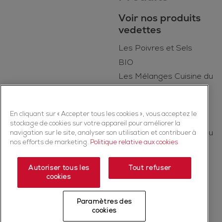
Voir nos produits
vedettes
Les Poivres et Sels
BIO
Les Mélanges Cuisine du
Quotidien
Kruiden
En cliquant sur « Accepter tous les cookies », vous acceptez le
Les Épices
stockage de cookies sur votre appareil pour améliorer la
Les Mélanges Cuisine du
navigation sur le site, analyser son utilisation et contribuer à
nos efforts de marketing.
Politique relative aux cookies
Monde
Autoriser tous les
Tout refuser
cookies
Copyright ©2026 Ducros (McCormick & Company, Inc). Tous droits
réservés.
Paramètres des
cookies
Politique de confidentialité
Politique relative aux cookies