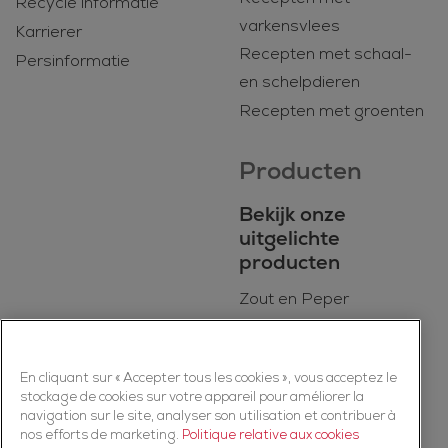
Recycle informatie
varkensvlees
Karrierer
Recepten met schaal-
Persinformatie
en schelpdieren
Recepten met groenten
Producten
Bekijk onze
uitgelichte
producten
Zout en Peper
BIO
Dagelijkse kookmixen
En cliquant sur « Accepter tous les cookies », vous acceptez le
Kruiden
stockage de cookies sur votre appareil pour améliorer la
Specerijen
navigation sur le site, analyser son utilisation et contribuer à
nos efforts de marketing.
Politique relative aux cookies
Kruidenmixen